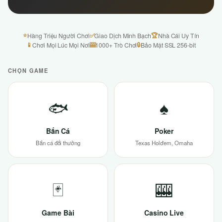
⭐
✅
🏆
Hàng Triệu Người Chơi
Giao Dịch Minh Bạch
Nhà Cái Uy Tín
📱
🎰
🔒
Chơi Mọi Lúc Mọi Nơi
1000+ Trò Chơi
Bảo Mật SSL 256-bit
CHỌN GAME
🐟
♠
Bắn Cá
Poker
Bắn cá đổi thưởng
Texas Hold'em, Omaha
🃏
🎰
Game Bài
Casino Live