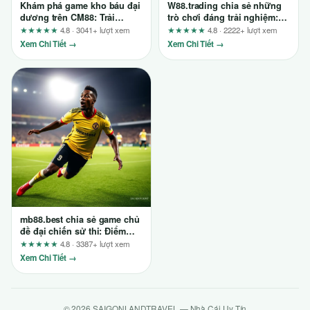
Khám phá game kho báu đại
W88.trading chia sẻ những
dương trên CM88: Trải
trò chơi đáng trải nghiệm:
nghiệm nào dành cho ai và
Góc nhìn UX từ truy cập đến
★★★★★
4.8 · 3041+ lượt xem
★★★★★
4.8 · 2222+ lượt xem
ai nên tránh?
hỗ trợ
Xem Chi Tiết →
Xem Chi Tiết →
mb88.best chia sẻ game chủ
đề đại chiến sử thi: Điểm
cần khen, vùng cần soi và
★★★★★
4.8 · 3387+ lượt xem
danh sách tiêu chí xác minh
Xem Chi Tiết →
© 2026 SAIGONLANDTRAVEL — Nhà Cái Uy Tín