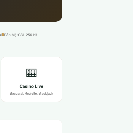
🔒
ơi
Bảo Mật SSL 256-bit
🎰
Casino Live
Baccarat, Roulette, Blackjack