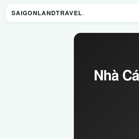
SAIGONLANDTRAVEL
.
Nhà Cá