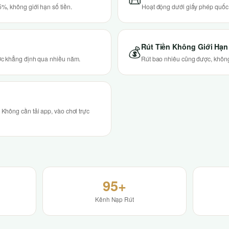
%, không giới hạn số tiền.
Hoạt động dưới giấy phép quốc t
Rút Tiền Không Giới Hạn
💰
ợc khẳng định qua nhiều năm.
Rút bao nhiêu cũng được, không 
 Không cần tải app, vào chơi trực
95+
Kênh Nạp Rút