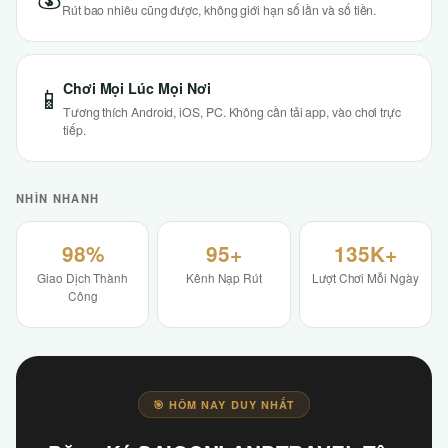
Rút bao nhiêu cũng được, không giới hạn số lần và số tiền.
Chơi Mọi Lúc Mọi Nơi
📱
Tương thích Android, iOS, PC. Không cần tải app, vào chơi trực
tiếp.
NHÌN NHANH
98%
95+
135K+
Giao Dịch Thành
Kênh Nạp Rút
Lượt Chơi Mỗi Ngày
Công
🎯 HÔM NAY DUY NHẤT