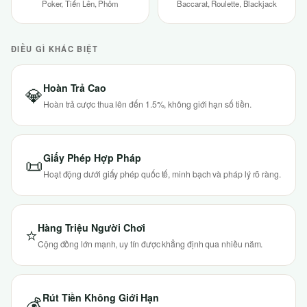
Poker, Tiến Lên, Phỏm
Baccarat, Roulette, Blackjack
ĐIỀU GÌ KHÁC BIỆT
Hoàn Trả Cao
💎
Hoàn trả cược thua lên đến 1.5%, không giới hạn số tiền.
Giấy Phép Hợp Pháp
📜
Hoạt động dưới giấy phép quốc tế, minh bạch và pháp lý rõ ràng.
Hàng Triệu Người Chơi
⭐
Cộng đồng lớn mạnh, uy tín được khẳng định qua nhiều năm.
Rút Tiền Không Giới Hạn
💰